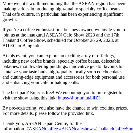
Moreover, it’s worth mentioning that the ASEAN region has been
making strides in producing high-quality specialty coffee beans.
Thai cafe culture, in particular, has been experiencing significant
growth.
If you’re a coffee enthusiast or a business owner, we invite you to
join us at the inaugural ASEAN Cafe Show 2023 and the 17th
Thailand Coffee Show, scheduled for October 26-29, 2023, at
BITEC in Bangkok.
At this event, you can explore an exciting array of offerings,
including new coffee brands, specialty coffee beans, delectable
bakeries, mouthwatering puddings, innovative gelato flavours to
tantalize your taste buds, high-quality locally sourced chocolates,
and cutting-edge equipment and accessories for both personal use
and enhancing your café or baking skills.
The best part? Entry is free! We encourage you to pre-register to
visit the show using this link:
https://shorturl.at/blIZ3
By pre-registering, you also have the chance to win exciting prizes.
For more details, please follow the provided link.
Thank you, ASEAN-Japan Centre, for the
information.
#ASEANCoffee
#AEANcafeshow
#ThailandCoffeeSh