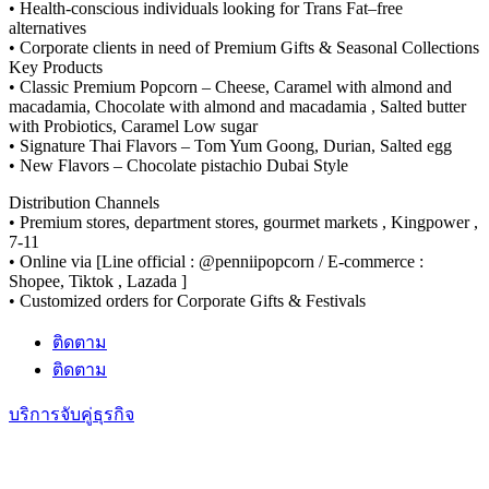
• Health-conscious individuals looking for Trans Fat–free
alternatives
• Corporate clients in need of Premium Gifts & Seasonal Collections
Key Products
• Classic Premium Popcorn – Cheese, Caramel with almond and
macadamia, Chocolate with almond and macadamia , Salted butter
with Probiotics, Caramel Low sugar
• Signature Thai Flavors – Tom Yum Goong, Durian, Salted egg
• New Flavors – Chocolate pistachio Dubai Style
Distribution Channels
• Premium stores, department stores, gourmet markets , Kingpower ,
7-11
• Online via [Line official : @penniipopcorn / E-commerce :
Shopee, Tiktok , Lazada ]
• Customized orders for Corporate Gifts & Festivals
ติดตาม
ติดตาม
บริการจับคู่ธุรกิจ