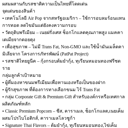
ผสมผสานกับรสชาติความเป็นไทยที่โดดเด่น
จุดเด่นของสินค้า
• เทคโนโลยี Air Pop จากสหรัฐอเมริกา – ใช้การอบลมร้อนแทน
การทอด ลดไขมันแต่ยังคงความกรอบ
• วัตถุดิบพรีเมียม – เนยฝรั่งเศส ช็อกโกแลตคุณภาพสูง แมคคา
เดเมียจากดอยตุง
• เพื่อสุขภาพ – ไม่มี Trans Fat, Non-GMO และใช้น้ำมันเมล็ดคา
มิเลียจาก โครงการภัทรพัฒน์ (PatPat Project)
• รสชาติไทยยูนีค – กุ้งกรอบต้มยำกุ้ง, ทุเรียนหมอนทองฟรีซด
ราย
กลุ่มลูกค้าเป้าหมาย
• ผู้ที่มองหาขนมพรีเมียมเพื่อทานเองหรือเป็นของฝาก
• ผู้รักสุขภาพ ที่ต้องการทางเลือกขนม ไร้ Trans Fat
• กลุ่ม Corporate Gift & Premium Gift สำหรับองค์กรหรือเทศกาล
ผลิตภัณฑ์หลัก
• Classic Premium Popcorn – ชีส, คาราเมล, ช็อกโกแลต,เนยเค็ม
ผสมโปรไบโอติกส์, คาราเมลโลวชูก้า
• Signature Thai Flavors – ต้มยำกุ้ง, ทุเรียนหมอนทอง,ไข่เค็ม