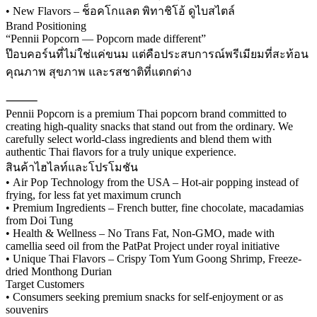
• New Flavors – ช็อคโกแลต พิทาชิโอ้ ดูไบสไตล์
Brand Positioning
“Pennii Popcorn — Popcorn made different”
ป๊อบคอร์นที่ไม่ใช่แค่ขนม แต่คือประสบการณ์พรีเมียมที่สะท้อน
คุณภาพ สุขภาพ และรสชาติที่แตกต่าง
⸻
Pennii Popcorn is a premium Thai popcorn brand committed to
creating high-quality snacks that stand out from the ordinary. We
carefully select world-class ingredients and blend them with
authentic Thai flavors for a truly unique experience.
สินค้าไฮไลท์และโปรโมชัน
• Air Pop Technology from the USA – Hot-air popping instead of
frying, for less fat yet maximum crunch
• Premium Ingredients – French butter, fine chocolate, macadamias
from Doi Tung
• Health & Wellness – No Trans Fat, Non-GMO, made with
camellia seed oil from the PatPat Project under royal initiative
• Unique Thai Flavors – Crispy Tom Yum Goong Shrimp, Freeze-
dried Monthong Durian
Target Customers
• Consumers seeking premium snacks for self-enjoyment or as
souvenirs