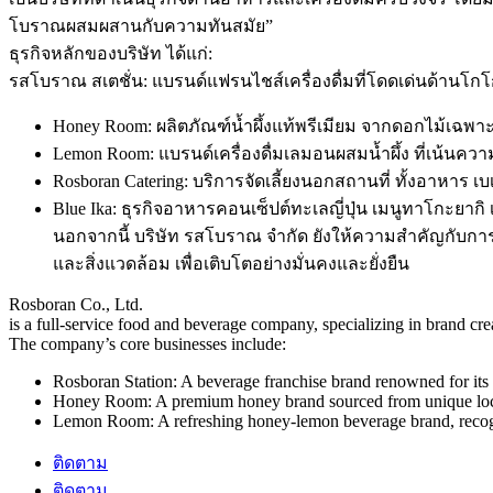
โบราณผสมผสานกับความทันสมัย”
ธุรกิจหลักของบริษัท ได้แก่:
รสโบราณ สเตชั่น: แบรนด์แฟรนไชส์เครื่องดื่มที่โดดเด่นด้าน
Honey Room: ผลิตภัณฑ์น้ำผึ้งแท้พรีเมียม จากดอกไม้เฉพาะถิ
Lemon Room: แบรนด์เครื่องดื่มเลมอนผสมน้ำผึ้ง ที่เน้นควา
Rosboran Catering: บริการจัดเลี้ยงนอกสถานที่ ทั้งอาหาร เ
Blue Ika: ธุรกิจอาหารคอนเซ็ปต์ทะเลญี่ปุ่น เมนูทาโกะยากิ เ
นอกจากนี้ บริษัท รสโบราณ จำกัด ยังให้ความสำคัญกับการ
และสิ่งแวดล้อม เพื่อเติบโตอย่างมั่นคงและยั่งยืน
Rosboran Co., Ltd.
is a full-service food and beverage company, specializing in brand cr
The company’s core businesses include:
Rosboran Station: A beverage franchise brand renowned for its 
Honey Room: A premium honey brand sourced from unique local
Lemon Room: A refreshing honey-lemon beverage brand, recogniz
ติดตาม
ติดตาม