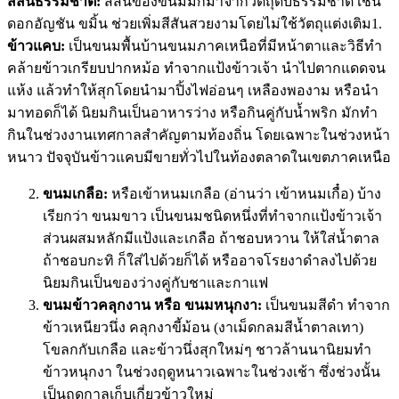
สีสันธรรมชาติ:
สีสันของขนมมักมาจากวัตถุดิบธรรมชาติ เช่น
ดอกอัญชัน ขมิ้น ช่วยเพิ่มสีสันสวยงามโดยไม่ใช้วัตถุแต่งเติม1.
ข้าวแคบ:
เป็นขนมพื้นบ้านขนมภาคเหนือที่มีหน้าตาและวิธีทำ
คล้ายข้าวเกรียบปากหม้อ ทำจากแป้งข้าวเจ้า นำไปตากแดดจน
แห้ง แล้วทำให้สุกโดยนำมาปิ้งไฟอ่อนๆ เหลืองพองาม หรือนำ
มาทอดก็ได้ นิยมกินเป็นอาหารว่าง หรือกินคู่กับน้ำพริก มักทำ
กินในช่วงงานเทศกาลสำคัญตามท้องถิ่น โดยเฉพาะในช่วงหน้า
หนาว ปัจจุบันข้าวแคบมีขายทั่วไปในท้องตลาดในเขตภาคเหนือ
ขนมเกลือ:
หรือเข้าหนมเกลือ (อ่านว่า เข้าหนมเกื๋อ) บ้าง
เรียกว่า ขนมขาว เป็นขนมชนิดหนึ่งที่ทำจากแป้งข้าวเจ้า
ส่วนผสมหลักมีแป้งและเกลือ ถ้าชอบหวาน ให้ใส่น้ำตาล
ถ้าชอบกะทิ ก็ใส่ไปด้วยก็ได้ หรืออาจโรยงาดำลงไปด้วย
นิยมกินเป็นของว่างคู่กับชาและกาแฟ
ขนมข้าวคลุกงาน หรือ ขนมหนุกงา:
เป็นขนมสีดำ ทำจาก
ข้าวเหนียวนึ่ง คลุกงาขี้ม้อน (งาเม็ดกลมสีน้ำตาลเทา)
โขลกกับเกลือ และข้าวนึ่งสุกใหม่ๆ ชาวล้านนานิยมทำ
ข้าวหนุกงา ในช่วงฤดูหนาวเฉพาะในช่วงเช้า ซึ่งช่วงนั้น
เป็นฤดูกาลเก็บเกี่ยวข้าวใหม่