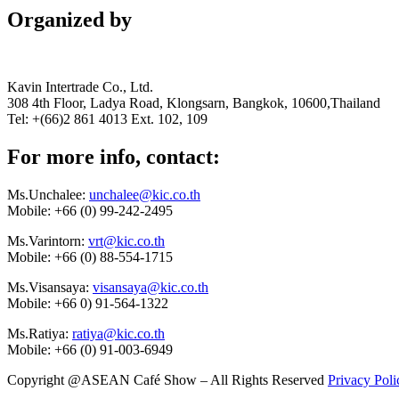
Organized by
Kavin Intertrade Co., Ltd.
308 4th Floor, Ladya Road, Klongsarn, Bangkok, 10600,Thailand
Tel: +(66)2 861 4013 Ext. 102, 109
For more info, contact:
Ms.Unchalee:
unchalee@kic.co.th
Mobile:
+66 (0) 99-242-2495
Ms.Varintorn:
vrt@kic.co.th
Mobile:
+66 (0) 88-554-1715
Ms.Visansaya:
visansaya@kic.co.th
Mobile:
+66 0) 91-564-1322
Ms.Ratiya:
ratiya@kic.co.th
Mobile:
+66 (0) 91-003-6949
Copyright @ASEAN Café Show – All Rights Reserved
Privacy Poli