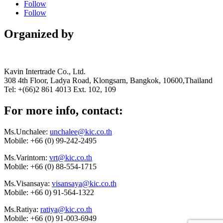
Follow
Follow
Organized by
Kavin Intertrade Co., Ltd.
308 4th Floor, Ladya Road, Klongsarn, Bangkok, 10600,Thailand
Tel: +(66)2 861 4013 Ext. 102, 109
For more info, contact:
Ms.Unchalee:
unchalee@kic.co.th
Mobile:
+66 (0) 99-242-2495
Ms.Varintorn:
vrt@kic.co.th
Mobile:
+66 (0) 88-554-1715
Ms.Visansaya:
visansaya@kic.co.th
Mobile:
+66 0) 91-564-1322
Ms.Ratiya:
ratiya@kic.co.th
Mobile:
+66 (0) 91-003-6949