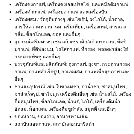
เครื่องชงกาแฟ, เครื่องชงเอสเปรสโซ่, และหม้อต้มกาแฟ
เครื่องคั่วกาแฟ, เครื่องบดกาแฟ และเครื่องปั่น
เครื่องผสม / วัตถุดิบต่างๆ เช่น ไซรัป, ผงโกโก้, น้ำตาล,
สารให้ความหวาน, นม, ครีมเทียม, เครื่องเทศ, สารแต่ง
กลิ่น, ช็อกโกแลต, ซอส และอื่นๆ
อุปกรณ์เสริมต่างๆ เช่น แก้วเซรามิก/แก้วกระดาษ, ที่ดริ
ปกาแฟ, ที่ตีฟองนม, โถใส่กาแฟ, ที่กรอง, หลอด/กล่องใส่
กระดาษทิชชู และอื่นๆ
บรรจุภัณฑ์และผลิตภัณฑ์: ถุงกาแฟ, ถุงชา, กระดาษกรอง
กาแฟ, กาแฟสำเร็จรูป, กาแฟผสม, กาแฟเพื่อสุขภาพ และ
อื่นๆ
ชาและอุปกรณ์ เช่น ใบชา/ผงชา, กาน้ำชา, ชาสมุนไพร,
ชาสำเร็จรูป, ชาไข่มุก เครื่องดื่มอื่นๆ เช่น น้ำผลไม้, เครื่อง
ดื่มสมุนไพร, ช็อกโกแลต, น้ำแร่, โกโก้, เครื่องดื่มน้ำ
อัดลม, ม็อกเทล, เครื่องดื่มชูกำลัง, สมูทตี้ และอื่นๆ
ของหวาน, ของว่าง, อาหารทานเล่น
สถาบันสอนกาแฟ, สถาบันสอนบาริสต้า