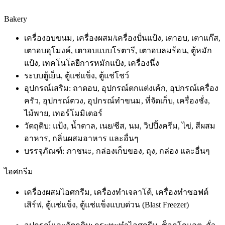
Bakery
เครื่องอบขนม, เครื่องผสม/เครื่องปั่นแป้ง, เตาอบ, เตาแก๊ส,
เตาอบอุโมงค์, เตาอบแบบโรตารี, เตาอบลมร้อน, ตู้หมัก
แป้ง, เทคโนโลยีการหมักแป้ง, เครื่องนึ่ง
ระบบตู้เย็น, ตู้แช่แข็ง, ตู้แช่โชว์
อุปกรณ์เสริม: ถาดอบ, อุปกรณ์ตกแต่งเค้ก, อุปกรณ์เครื่อง
ครัว, อุปกรณ์ตวง, อุปกรณ์ทำขนม, ที่จัดเก็บ, เครื่องชั่ง,
ไม้พาย, เทอร์โมมิเตอร์
วัตถุดิบ: แป้ง, น้ำตาล, เนย/ชีส, นม, วิปปิ้งครีม, ไข่, สีผสม
อาหาร, กลิ่นผสมอาหาร และอื่นๆ
บรรจุภัณฑ์: ภาชนะ, กล่องเก็บของ, ถุง, กล่อง และอื่นๆ
ไอศกรีม
เครื่องผสมไอศกรีม, เครื่องทำเจลาโต้, เครื่องทำซอฟต์
เสิร์ฟ, ตู้แช่แข็ง, ตู้แช่แข็งแบบด่วน (Blast Freezer)