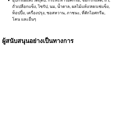
อุปกรณ์และวัตถุดิบ: กระทะทำไอศกรีม, ช็อกโกแลต, ถั่ว,
ถั่วเปลือกแข็ง, ไซรัป, นม, น้ำตาล, ผลไม้แห้ง/สด/แช่แข็ง,
ท็อปปิ้ง, เครื่องปรุง, ซอสหวาน, ภาชนะ, ที่ตักไอศกรีม,
โคน และอื่นๆ
ผู้สนับสนุนอย่างเป็นทางการ