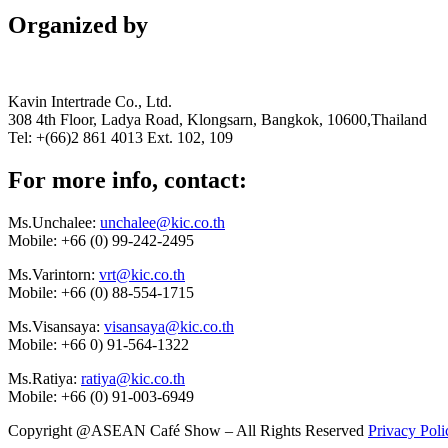
Organized by
Kavin Intertrade Co., Ltd.
308 4th Floor, Ladya Road, Klongsarn, Bangkok, 10600,Thailand
Tel: +(66)2 861 4013 Ext. 102, 109
For more info, contact:
Ms.Unchalee:
unchalee@kic.co.th
Mobile:
+66 (0) 99-242-2495
Ms.Varintorn:
vrt@kic.co.th
Mobile:
+66 (0) 88-554-1715
Ms.Visansaya:
visansaya@kic.co.th
Mobile:
+66 0) 91-564-1322
Ms.Ratiya:
ratiya@kic.co.th
Mobile:
+66 (0) 91-003-6949
Copyright @ASEAN Café Show – All Rights Reserved
Privacy Poli