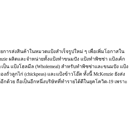
ารส่งสินค้าในหมวดแป้งสำเร็จรูปใหม่ ๆ เพื่อเพิ่มโอกาสใน
nzie ผลิตและจำหน่ายทั้งแป้งทำขนมปัง แป้งทำพิซซ่า แป้งเค้ก
ะเป็น แป้งโฮลมีล (Wholemeal) สำหรับทำพิซซ่าและขนมปัง แป้ง
ถั่วลูกไก่ (chickpeas) และแป้งข้าวโอ๊ต
ทั้งนี้ McKenzie ยังส่ง
ด้วย ถือเป็นอีกหนึ่งบริษัทที่ทำรายได้ดีในยุคโควิด-19 เพราะ