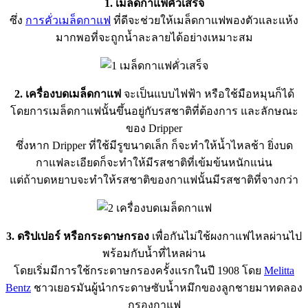
1. เมล็ดกาแฟคั่วเสร็จ
ซึ่ง
การคั่วเมล็ดกาแฟ
ที่ดีจะช่วยให้เมล็ดกาแฟพองตัวและแห้ง
มากพอที่จะถูกน้ำละลายได้อย่างเหมาะสม
2. เครื่องบดเมล็ดกาแฟ
จะเป็นแบบไฟฟ้า หรือใช้มือหมุนก็ได้
โดยการเมล็ดกาแฟนั้นขึ้นอยู่กับรสชาติที่ต้องการ และลักษณะ
ของ Dripper
ซึ่งหาก Dripper ที่ใช้มีรูขนาดเล็ก ก็จะทำให้น้ำไหลช้า ยิ่งบด
กาแฟละเอียดก็จะทำให้มีรสชาติที่เข้มข้นหนักแน่น
แต่ถ้าบดหยาบจะทำให้รสชาติของกาแฟนั้นมีรสชาติที่จางกว่า
3. ดริปเปอร์ หรือกระดาษกรอง
เพื่อกันไม่ใช้ผงกาแฟไหลผ่านไป
พร้อมกับน้ำที่ไหลผ่าน
โดยเริ่มมีการใช้กระดาษกรอง
ครั้งแรกในปี 1908 โดย
Melitta
Bentz
ชาวเยอรมันผู้นำกระดาษซับน้ำหมึกของลูกชายมาทดลอง
กรองกาแฟ