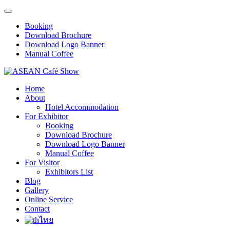
Booking
Download Brochure
Download Logo Banner
Manual Coffee
Home
About
Hotel Accommodation
For Exhibitor
Booking
Download Brochure
Download Logo Banner
Manual Coffee
For Visitor
Exhibitors List
Blog
Gallery
Online Service
Contact
ไทย