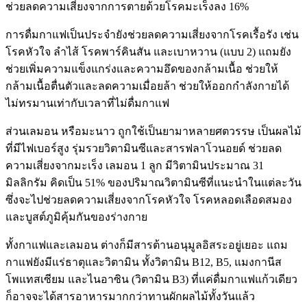
ช่วยลดความเสี่ยงจากการตายด้วยโรคมะเร็งลง 16%
การดื่มกาแฟเป็นประจำยังช่วยลดความเสี่ยงจากโรคเรื้อรัง เช่น
โรคหัวใจ ลำไส้ โรคพาร์คินสัน และเบาหวาน (แบบ 2) แถมยัง
ช่วยเพิ่มความแข็งแกร่งและความอึดของกล้ามเนื้อ ช่วยให้
กล้ามเนื้อตื่นตัวและลดความเมื่อยล้า ช่วยให้ออกกำลังกายได้
ไม่ทรมานเท่ากับเวลาที่ไม่ดื่มกาแฟ
ส่วนเลมอน หรือมะนาว ถูกใช้เป็นยามาหลายศตวรรษ เป็นผลไม้
ที่มีไฟเบอร์สูง รุ่มรวยวิตามินซีและสารฟลาโวนอยด์ ช่วยลด
ความเสี่ยงจากมะเร็ง เลมอน 1 ลูก มีวิตามินประมาณ 31
มิลลิกรัม คิดเป็น 51% ของปริมาณวิตามินซีที่แนะนำในแต่ละวัน
ซึ่งจะไปช่วยลดความเสี่ยงจากโรคหัวใจ โรคหลอดเลือดสมอง
และบูสต์ภูมิคุ้มกันของร่างกาย
ทั้งกาแฟและเลมอน ต่างก็มีสารต้านอนุมูลอิสระอยู่เยอะ แถม
กาแฟยังมีแร่ธาตุและวิตามิน ทั้งวิตามิน B12, B5, แมงกานีส
โพแทสเซียม และไนอาซิน (วิตามิน B3) ที่แค่ดื่มกาแฟแก้วเดียว
ก็อาจจะได้สารอาหารมากกว่าทานผักผลไม้ทั้งวันแล้ว