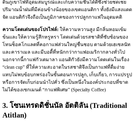
ดินภูเขาไฟที่อุดมสมบูรณ์และเก็บความชื้นได้ดีซึ่งช่วยชดเชย
ปริมาณน้ำฝนที่มีค่อนข้างน้อยของเขตแอนติกา ทั้งยังมีแสงแดด
จัด แอนติกัวจึงถือเป็นภูมิภาคของการปลูกกาแฟในอุดมคติ
ความโดดเด่นของโปรไฟล์:
ให้ความหวานสูง มีกลิ่นหอมเข้ม
ข้นและให้ความรู้สึกหรูหรา โดดเด่นด้วยรสชาติที่ซับซ้อนของ
โทนช็อคโกแลตที่คอกาแฟส่วนใหญ่ชื่นชอบ ตามด้วยเฮเซลนัท
และคาราเมล และมีบอดี้ที่หนักกว่ากาแฟอเมริกากลางทั่วไป
นอกจากนี้กาแฟกัวเตมาลา แอนติกัวยังมีความโดดเด่นในเรื่อง
“clean cup” ที่ให้ความสะอาดในรสชาติจึงเป็นกาแฟที่ดื่มง่าย
แทบไม่พบข้อบกพร่องในขั้นตอนการปลูก, เก็บเกี่ยว, การแปรรูป
หรือการจัดเก็บก่อนนำไปคั่ว ซึ่งเป็นหนึ่งในองค์ประกอบที่ขาด
ไม่ได้ของเซกเมนต์ “กาแฟพิเศษ” (Specialty Coffee)
3. โซนเทรดดิชั่นนัล อัตติลัน (Traditional
Atitlan)