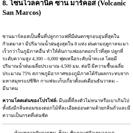
8. โซนโวลคานิค ซาน มาร์คอส (Volcanic
San Marcos)
ซานมาร์คอสเป็นพื้นที่ปลูกกาแฟที่มีฝนตกชุกอบอุ่นที่สุดใน
กัวเตมาลา มีปริมาณน้ำฝนสูงสุดใน 8 แห่ง ฝนตามฤดูกาลจะมา
เร็วกว่าในภูมิภาคอื่น ทำให้ต้นกาแฟออกดอกเร็วที่สุด ปลูกที่
ระดับความสูง 4,300 – 6,000 ฟุตเหนือระดับน้ำทะเล โดยมี
ปริมาณน้ำฝนเฉลี่ยประมาณ 4,500 มม. ต่อปี มีความชื้นเฉลี่ย
ประมาณ 75% สภาพภูมิอากาศของภูมิภาคได้รับผลกระทบจาก
มหาสมุทรแปซิฟิก กาแฟจะเก็บเกี่ยวตั้งแต่เดือนธันวาคม –
มีนาคม
ความโดดเด่นของโปรไฟล์:
มีบอดี้ที่ลงตัวไม่หนาหรือเบาเกินไป
ทั้งยังมีกลิ่นหอมของดอกไม้ที่ละเอียดอ่อนตามด้วยกลิ่นถั่วและมี
ความเป็นกรดที่เด่นชัด
ห้ามพลาดกับการชม
–
ช็อบ
–
ชิมกาแฟกัวเตมาลาเก