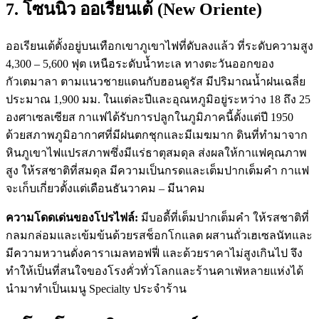
7. โซนนิว ออเรียนเต้ (New Oriente)
ออเรียนเต้ตั้งอยู่บนเทือกเขาภูเขาไฟที่ดับลงแล้ว ที่ระดับความสูง
4,300 – 5,600 ฟุต เหนือระดับน้ำทะเล ทางตะวันออกของ
กัวเตมาลา ตามแนวชายแดนกับฮอนดูรัส มีปริมาณน้ำฝนเฉลี่ย
ประมาณ 1,900 มม. ในแต่ละปีและอุณหภูมิอยู่ระหว่าง 18 ถึง 25
องศาเซลเซียส กาแฟได้รับการปลูกในภูมิภาคนี้ตั้งแต่ปี 1950
ด้วยสภาพภูมิอากาศที่มีฝนตกชุกและมีเมฆมาก ดินที่ทำมาจาก
หินภูเขาไฟแปรสภาพซึ่งมีแร่ธาตุสมดุล ส่งผลให้กาแฟคุณภาพ
สูง ให้รสชาติที่สมดุล มีความเป็นกรดและเต็มปากเต็มคำ กาแฟ
จะเก็บเกี่ยวตั้งแต่เดือนธันวาคม – มีนาคม
ความโดดเด่นของโปรไฟล์:
มีบอดี้ที่เต็มปากเต็มคำ ให้รสชาติที่
กลมกล่อมและเข้มข้นด้วยรสช็อกโกแลต ผสานถั่วเฮเซลนัทและ
มีความหวานดั่งคาราเมลทอฟฟี่ และด้วยราคาไม่สูงเกินไป จึง
ทำให้เป็นที่สนใจของโรงคั่วทั่วโลกและร้านคาเฟ่หลายแห่งได้
นำมาทำเป็นเมนู Specialty ประจำร้าน