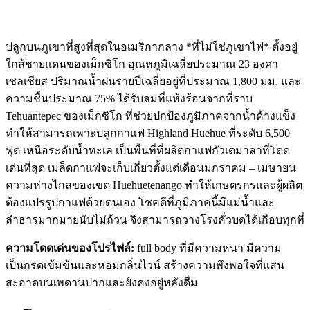
ปลูกบนภูเขาที่สูงที่สุดในอเมริกากลาง *ที่ไม่ใช่ภูเขาไฟ* ตั้งอยู่
ใกล้ชายแดนของเม็กซิโก อุณหภูมิเฉลี่ยประมาณ 23 องศา
เซลเซียส ปริมาณน้ำฝนรายปีเฉลี่ยอยู่ที่ประมาณ 1,800 มม. และ
ความชื้นประมาณ 75% ได้รับลมที่แห้งร้อนจากที่ราบ
Tehuantepec ของเม็กซิโก ที่ช่วยปกป้องภูมิภาคจากน้ำค้างแข็ง
ทำให้สามารถเพาะปลูกกาแฟ Highland Huehue ที่ระดับ 6,500
ฟุต เหนือระดับน้ำทะเล เป็นพื้นที่ที่ผลิตกาแฟกัวเตมาลาที่โดด
เด่นที่สุด เมล็ดกาแฟจะเก็บเกี่ยวตั้งแต่เดือนมกราคม – เมษายน
ความห่างไกลของเขต Huehuetenango ทำให้เกษตรกรและผู้ผลิต
ต้องแปรรูปกาแฟด้วยตนเอง โชคดีที่ภูมิภาคนี้มีแม่น้ำและ
ลำธารมากมายนับไม่ถ้วน จึงสามารถวางโรงคั่วบดได้เกือบทุกที่
ความโดดเด่นของโปรไฟล์:
full body ที่มีความหนา มีความ
เป็นกรดเข้มข้นและหอมกลิ่นไวน์ สร้างความพึงพอใจที่แสน
สะอาดบนเพดานปากและยังคงอยู่หลังดื่ม