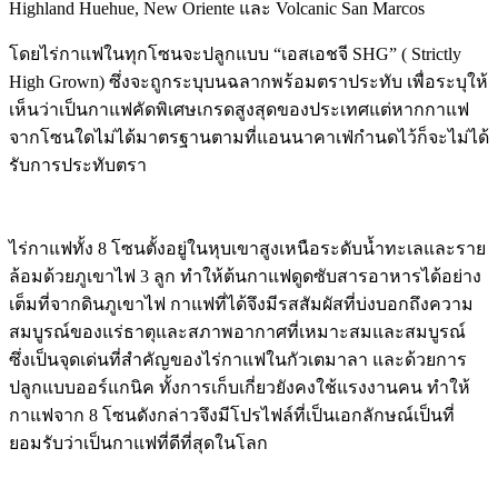
Highland Huehue, New Oriente และ Volcanic San Marcos
โดยไร่กาแฟในทุกโซนจะปลูกแบบ “เอสเอชจี SHG” ( Strictly
High Grown) ซึ่งจะถูกระบุบนฉลากพร้อมตราประทับ เพื่อระบุให้
เห็นว่าเป็นกาแฟคัดพิเศษเกรดสูงสุดของประเทศแต่หากกาแฟ
จากโซนใดไม่ได้มาตรฐานตามที่แอนนาคาเฟ่กำนดไว้ก็จะไม่ได้
รับการประทับตรา
ไร่กาแฟทั้ง 8 โซนตั้งอยู่ในหุบเขาสูงเหนือระดับน้ำทะเลและราย
ล้อมด้วยภูเขาไฟ 3 ลูก ทำให้ต้นกาแฟดูดซับสารอาหารได้อย่าง
เต็มที่จากดินภูเขาไฟ กาแฟที่ได้จึงมีรสสัมผัสที่บ่งบอกถึงความ
สมบูรณ์ของแร่ธาตุและสภาพอากาศที่เหมาะสมและสมบูรณ์
ซึ่งเป็นจุดเด่นที่สำคัญของไร่กาแฟในกัวเตมาลา และด้วยการ
ปลูกแบบออร์แกนิค ทั้งการเก็บเกี่ยวยังคงใช้แรงงานคน ทำให้
กาแฟจาก 8 โซนดังกล่าวจึงมีโปรไฟล์ที่เป็นเอกลักษณ์เป็นที่
ยอมรับว่าเป็นกาแฟที่ดีที่สุดในโลก