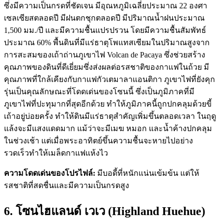
ซึ่งมีความเป็นกรดที่ชัดเจน มีอุณหภูมิเฉลี่ยประมาณ 22 องศา
เซลเซียสตลอดปี มีฝนตกชุกตลอดปี มีปริมาณน้ำฝนประมาณ
1,500 มม./ปี และมีความชื้นแปรปรวน โดยมีความชื้นสัมพัทธ์
ประมาณ 60% พื้นดินที่มีแร่ธาตุโพแทสเซียมในปริมาณสูงจาก
การสะสมของเถ้าถ่านภูเขาไฟ Volcan de Pacaya ซึ่งช่วยสร้าง
คุณภาพของดินที่ดีเยี่ยมซึ่งส่งผลต่อรสชาติของกาแฟในถ้วย มี
คุณภาพที่ใกล้เคียงกับกาแฟกัวเตมาลาแอนติกา ภูเขาไฟที่ยังคุก
รุ่นเป็นคุณลักษณะที่โดดเด่นของโซนนี้ ซึ่งเป็นภูมิภาคที่มี
ภูเขาไฟที่ปะทุมากที่สุดอีกด้วย ทำให้ภูมิภาคนี้ถูกปกคลุมด้วยขี้
เถ้าอยู่บ่อยครั้ง ทำให้ดินมีแร่ธาตุสำคัญเพิ่มขึ้นตลอดเวลา ในฤดู
แล้งจะมีแสงแดดมาก แม้ว่าจะมีเมฆ หมอก และน้ำค้างปกคลุม
ในช่วงเช้า แต่เมื่อพระอาทิตย์ขึ้นความชื้นจะหายไปอย่าง
รวดเร็วทำให้เมล็ดกาแฟแห้งไว
ความโดดเด่นของโปรไฟล์:
มีบอดี้ที่หนักแน่นเข้มข้น แต่ให้
รสชาติที่สดชื่นและมีความเป็นกรดสูง
6. โซนไฮแลนด์ เวเว (Highland Huehue)