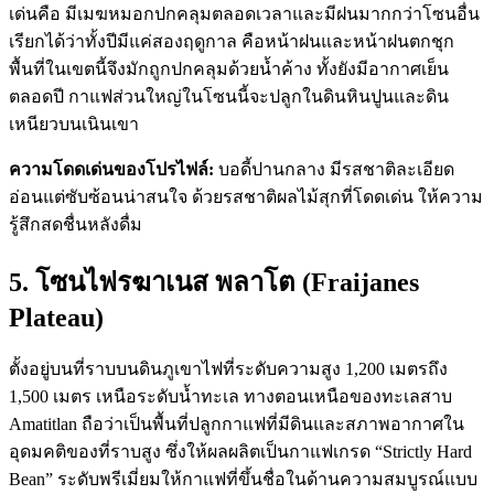
เด่นคือ มีเมฆหมอกปกคลุมตลอดเวลาและมีฝนมากกว่าโซนอื่น
เรียกได้ว่าทั้งปีมีแค่สองฤดูกาล คือหน้าฝนและหน้าฝนตกชุก
พื้นที่ในเขตนี้จึงมักถูกปกคลุมด้วยน้ำค้าง ทั้งยังมีอากาศเย็น
ตลอดปี กาแฟส่วนใหญ่ในโซนนี้จะปลูกในดินหินปูนและดิน
เหนียวบนเนินเขา
ความโดดเด่นของโปรไฟล์:
บอดี้ปานกลาง มีรสชาติละเอียด
อ่อนแต่ซับซ้อนน่าสนใจ ด้วยรสชาติผลไม้สุกที่โดดเด่น ให้ความ
รู้สึกสดชื่นหลังดื่ม
5. โซนไฟรฆาเนส พลาโต (Fraijanes
Plateau)
ตั้งอยู่บนที่ราบบนดินภูเขาไฟที่ระดับความสูง 1,200 เมตรถึง
1,500 เมตร เหนือระดับน้ำทะเล ทางตอนเหนือของทะเลสาบ
Amatitlan ถือว่าเป็นพื้นที่ปลูกกาแฟที่มีดินและสภาพอากาศใน
อุดมคติของที่ราบสูง ซึ่งให้ผลผลิตเป็นกาแฟเกรด “Strictly Hard
Bean” ระดับพรีเมี่ยมให้กาแฟที่ขึ้นชื่อในด้านความสมบูรณ์แบบ